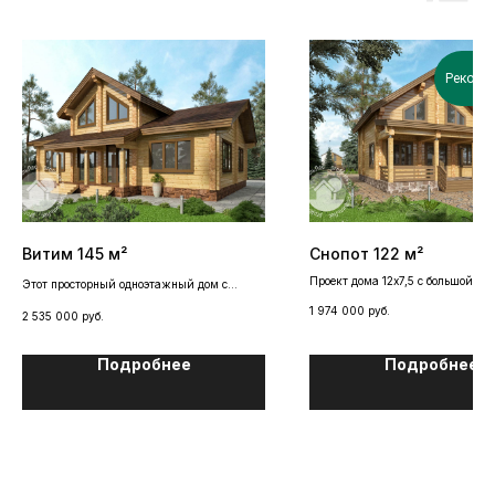
Рекоме
Витим 145 м²
Снопот 122 м²
Проект дома 12х7,5 с большой тер
Этот просторный одноэтажный дом с
настоящая находка для небольши
мансардой больше всего напоминает
1 974 000
руб.
земельных участков.
2 535 000
руб.
швейцарское шале – в нем вы будете
чувствовать себя также комфортно и уютно.
Подробнее
Подробнее