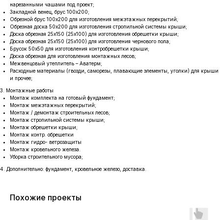
нарезанными чашами под проект;
Закладной венец, брус 100х200;
Обрезной брус 100х200 для изготовления межэтажных перекрытий;
Обрезная доска 50х200 для изготовления стропильной системы крыши;
Доска обрезная 25х150 (25х100) для изготовления обрешетки крыши;
Доска обрезная 25х150 (25х100) для изготовления чернового пола;
Брусок 50х50 для изготовления контробрешетки крыши;
Доска обрезная для изготовления монтажных лесов;
Межвенцовый утеплитель – Аватерм;
Расходные материалы (гвозди, саморезы, плавающие элементы, уголки) для крыши
и прочее;
3. Монтажные работы
Монтаж комплекта на готовый фундамент;
Монтаж межэтажных перекрытий;
Монтаж / демонтаж строительных лесов;
Монтаж стропильной системы крыши;
Монтаж обрешетки крыши;
Монтаж контр. обрешетки
Монтаж гидро- ветрозащиты
Монтаж кровельного железа.
Уборка строительного мусора;
4. Дополнительно: фундамент, кровельное железо, доставка.
Похожие проекты