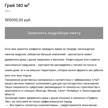
Грей 140 м²
SKU:
1912000,00
руб.
Запросить подробную смету
Если вам нравится комфортно проводить время на природе, наслаждаться
свежим воздухом, собираться большой компанией – рассмотрите проект
деревянного дома с двумя террасами и балконом. Конфигурация этого проекта
максимально продумана – пространство распределено с пользой не только в
самом доме, но и на внешних территориях, которые можно оформить как рабочие
зоны или зоны отдыха.
Применение качественных материалов в соответствии с требованиями СНиП
вашего региона позволит использовать дом для круглогодичного проживания.
Наши специалисты предоставят рекомендации по технологии строительства в
зависимости от локации (Вологда, Москва, Санкт-Петербург и Ленинградская
область).
Заказывая проект деревянного дома с двумя этажами в компании «Профиль
Лес», вы получаете не только профессиональный подход:
Все проекты полностью скомплектованы – предоставляются технические